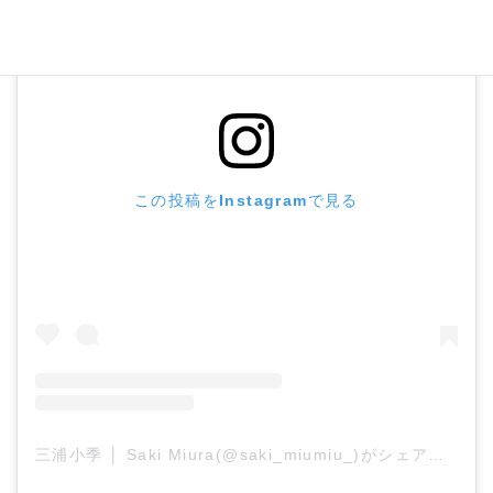
この投稿をInstagramで見る
三浦小季 │ Saki Miura(@saki_miumiu_)がシェアした投稿